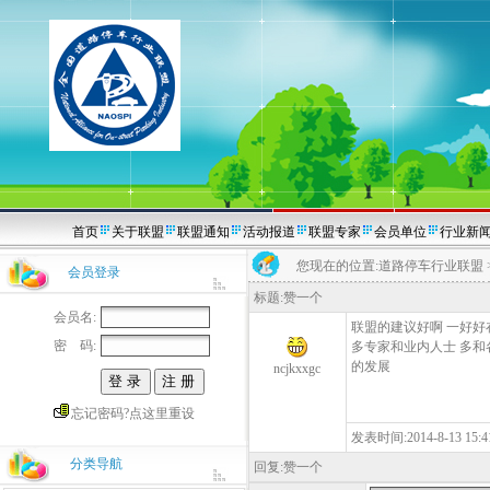
首页
关于联盟
联盟通知
活动报道
联盟专家
会员单位
行业新
您现在的位置:
道路停车行业联盟
会员登录
标题:赞一个
会员名:
联盟的建议好啊 一好好
密 码:
多专家和业内人士 多和
的发展
ncjkxxgc
忘记密码?点这里重设
发表时间:2014-8-13 15
分类导航
回复:赞一个