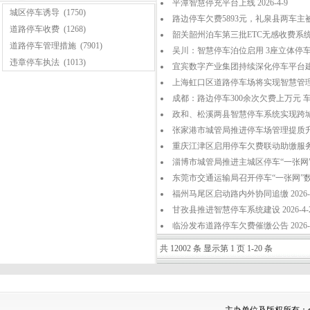
平潭智慧停充平台上线 2026-4-9
城区停车诱导
(1750)
路边停车欠费5893元，礼泉县两车主被起诉
道路停车收费
(1268)
韶关韶州泊车第三批ETC无感收费系统上线 
道路停车管理措施
(7901)
吴川：智慧停车泊位启用 3座立体停车楼建成
违章停车执法
(1013)
宜宾数字产业集团持续深化停车平台建设 2
上海虹口区道路停车场将实现智慧管理全覆盖
成都：路边停车300余次欠费上万元 车主被
政和、松溪两县智慧停车系统实现跨城欠费
张家港市城管局推进停车场管理提质升级 2
重庆江津区启用停车欠费联动助缴服务 20
淄博市城管局推进主城区停车“一张网”建设 
东莞市交通运输局召开停车“一张网”数据接
福州马尾区启动路内外协同追缴 2026-4
甘孜县推进智慧停车系统建设 2026-4-
临汾发布道路停车欠费催缴公告 2026-4
共 12002 条 显示第 1 页 1-20 条