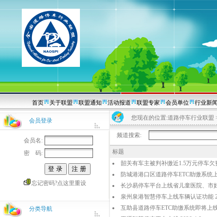
首页
关于联盟
联盟通知
活动报道
联盟专家
会员单位
行业新
您现在的位置:
道路停车行业联盟
会员登录
频道搜索:
会员名:
标题
密 码:
韶关有车主被判补缴近1.5万元停车欠费 20
防城港港口区道路停车ETC助缴系统上线 2
忘记密码?点这里重设
长沙易停车平台上线省儿童医院、市妇幼保
泉州泉港智慧停车上线车辆认证功能 202
互助县道路停车ETC助缴系统即将上线 20
分类导航