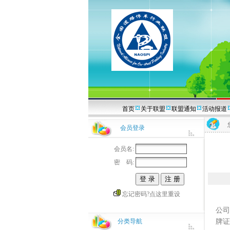
首页
关于联盟
联盟通知
活动报道
会员登录
会员名:
密 码:
忘记密码?点这里重设
【
公司
分类导航
牌证