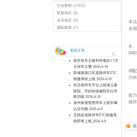
行业新闻
(11932)
联盟动态
(8)
规
会员动态
(0)
本法
国际新闻
(7)
全国
精
长、
最新文章
同时
韶关有车主被判补缴近1.5万
赋
元停车欠费 2026-4-10
调配
防城港港口区道路停车ETC
力科
助缴系统上线 2026-4-10
长沙易停车平台上线省儿童
此
医院、市妇幼保健院车位导
能力
航功能 2026-4-10
城市
泉州泉港智慧停车上线车辆
认证功能 2026-4-9
■
互助县道路停车ETC助缴系
统即将上线 2026-4-9
最