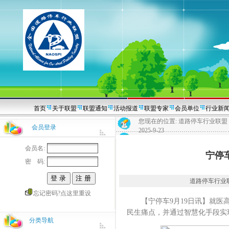
首页
关于联盟
联盟通知
活动报道
联盟专家
会员单位
行业新
您现在的位置:
道路停车行业联盟
会员登录
2025-9-23
会员名:
宁停车
密 码:
道路停车行业联盟20
忘记密码?点这里重设
【宁停车9月19日讯】就医高
民生痛点，并通过智慧化手段实
分类导航