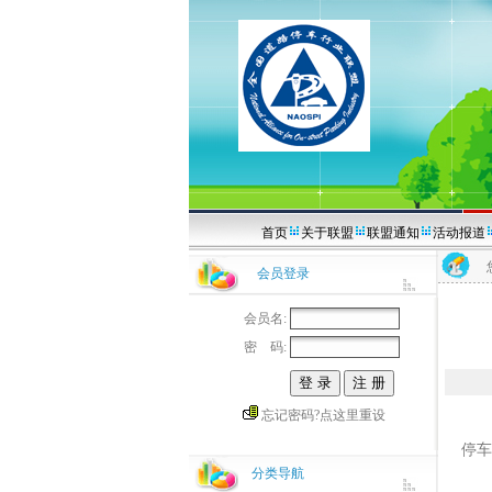
首页
关于联盟
联盟通知
活动报道
会员登录
会员名:
密 码:
忘记密码?点这里重设
【吕
停车
分类导航