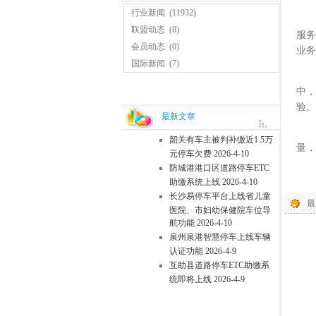
行业新闻
(11932)
本次
联盟动态
(8)
服务
会员动态
(0)
业务
国际新闻
(7)
相
中，
验。
最新文章
未
韶关有车主被判补缴近1.5万
量，
元停车欠费 2026-4-10
防城港港口区道路停车ETC
■
助缴系统上线 2026-4-10
长沙易停车平台上线省儿童
最
医院、市妇幼保健院车位导
航功能 2026-4-10
泉州泉港智慧停车上线车辆
认证功能 2026-4-9
互助县道路停车ETC助缴系
统即将上线 2026-4-9