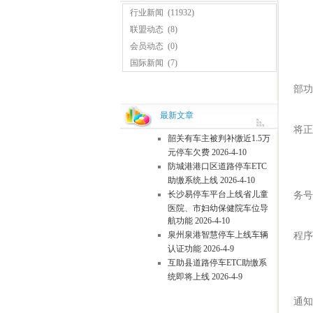
行业新闻
(11932)
联盟动态
(8)
会员动态
(0)
1.
国际新闻
(7)
2.
部功
3.
最新文章
将正
韶关有车主被判补缴近1.5万
元停车欠费 2026-4-10
自9
防城港港口区道路停车ETC
4.
助缴系统上线 2026-4-10
长沙易停车平台上线省儿童
务号
医院、市妇幼保健院车位导
5.
航功能 2026-4-10
泉州泉港智慧停车上线车辆
程序
认证功能 2026-4-9
互助县道路停车ETC助缴系
统即将上线 2026-4-9
根
通知