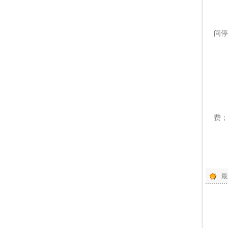
1
答
间停
2.
答
3
答
费；
如您
■
最