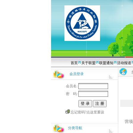
首页
关于联盟
联盟通知
活动报道
会员登录
会员名:
密 码:
忘记密码?点这里重设
【清
营项
分类导航
为