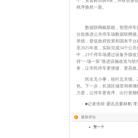
个，安装标识牌4块，并联合多
秩序焕然一新。
数据联网赋新能，智慧停车提体
分批推进公共停车场数据联网接
举措，督促政府投资和国有平台建
至2025年底，实际完成34个公
中，23个停车场通过设备升级改造
持“一场一策”推进设施改造与
务，让市民停车更便捷、更高效
民生无小事，枝叶总关情。20
色。下一步，长清区城管局将继
力度，让停车更有序、出行更顺
■记者张帅 通讯员董林豹 李旋
最新评论
赞一个