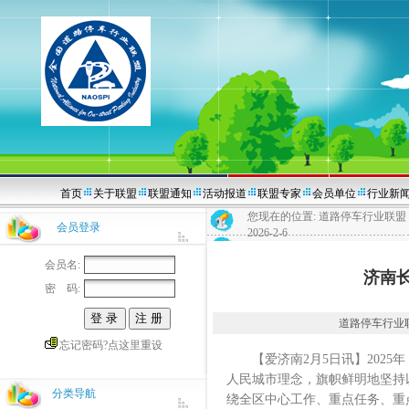
首页
关于联盟
联盟通知
活动报道
联盟专家
会员单位
行业新
您现在的位置:
道路停车行业联盟
会员登录
2026-2-6
会员名:
济南长
密 码:
道路停车行业联盟20
忘记密码?点这里重设
【爱济南2月5日讯】2025
人民城市理念，旗帜鲜明地坚持
分类导航
绕全区中心工作、重点任务、重