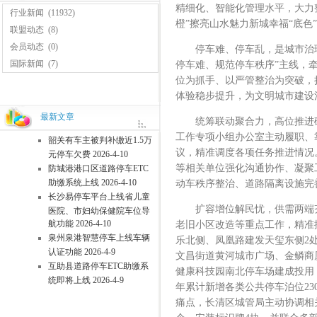
精细化、智能化管理水平，大力
行业新闻
(11932)
橙”擦亮山水魅力新城幸福“底色
联盟动态
(8)
会员动态
(0)
停车难、停车乱，是城市治理的
国际新闻
(7)
停车难、规范停车秩序”主线，
位为抓手、以严管整治为突破，
体验稳步提升，为文明城市建设
最新文章
统筹联动聚合力，高位推进破难
工作专项小组办公室主动履职、
韶关有车主被判补缴近1.5万
议，精准调度各项任务推进情况
元停车欠费 2026-4-10
等相关单位强化沟通协作、凝聚
防城港港口区道路停车ETC
助缴系统上线 2026-4-10
动车秩序整治、道路隔离设施完
长沙易停车平台上线省儿童
扩容增位解民忧，供需两端齐
医院、市妇幼保健院车位导
航功能 2026-4-10
老旧小区改造等重点工作，精准
泉州泉港智慧停车上线车辆
乐北侧、凤凰路建发天玺东侧2处
认证功能 2026-4-9
文昌街道黄河城市广场、金鳞商厦
互助县道路停车ETC助缴系
健康科技园南北停车场建成投用，
统即将上线 2026-4-9
年累计新增各类公共停车泊位2
痛点，长清区城管局主动协调相关