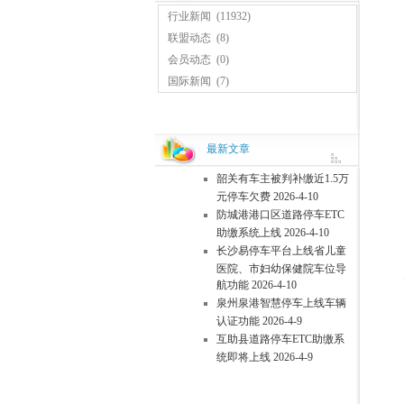
行业新闻
(11932)
服
联盟动态
(8)
会员动态
(0)
国际新闻
(7)
变
停
最新文章
停
韶关有车主被判补缴近1.5万
共
元停车欠费 2026-4-10
防城港港口区道路停车ETC
助缴系统上线 2026-4-10
长沙易停车平台上线省儿童
医院、市妇幼保健院车位导
快
航功能 2026-4-10
泉州泉港智慧停车上线车辆
无
认证功能 2026-4-9
互助县道路停车ETC助缴系
热
统即将上线 2026-4-9
更