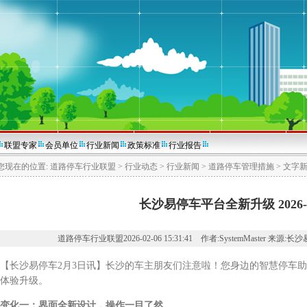
联盟专家
会员单位
行业新闻
政策标准
行业报告
您现在的位置:
道路停车行业联盟
>
行业动态
>
行业新闻
>
道路停车管理措施
>
文字
长沙易停车平台全新升级 2026-2
道路停车行业联盟2026-02-06 15:31:41 作者:SystemMaster 来源:
沙易停车2月3日讯】长沙的车主朋友们注意啦！您身边的智慧停车助手
体验升级。
变化一：界面全新设计，操作一目了然。