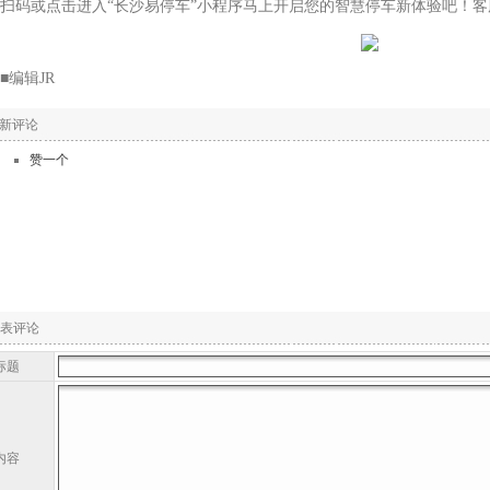
或点击进入“长沙易停车”小程序马上开启您的智慧停车新体验吧！客服热线：4
编辑JR
新评论
赞一个
表评论
标题
内容