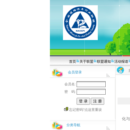
首页
关于联盟
联盟通知
活动报道
会员登录
会员名:
密 码:
忘记密码?点这里重设
【长
化与
分类导航