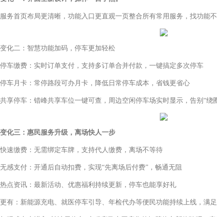
务首页布局更清晰，功能入口更直观一页整合所有常用服务，找功能不
化二：智慧功能加码，停车更加轻松
车缴费：实时订单支付，支持多订单合并付款，一键搞定多次停车
车月卡：常停路段可办月卡，降低日常停车成本，省钱更省心
享停车：错峰共享车位一键可查，周边空闲停车场实时显示，告别“绕圈
变化三：惠民服务升级，离场快人一步
速缴费：无需绑定车牌，支持代人缴费，离场不等待
感支付：开通后自动扣费，实现“先离场后付费”，畅通无阻
点资讯：最新活动、优惠福利持续更新，停车也能享好礼
有：新能源充电、就医停车引导、年检代办等便民功能持续上线，满足