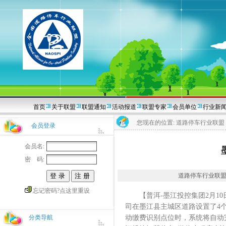
首页
关于联盟
联盟通知
活动报道
联盟专家
会员单位
行业新
您现在的位置:
道路停车行业联盟
会员登录
会员名:
密 码:
道路停车行业联盟2026
忘记密码?点这里重设
【普洱-墨江投控集团2月10
司在墨江县主城区道路设置了4个
分类导航
动缴费识别点位时，系统将自动完