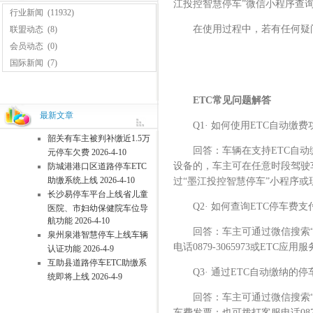
江投控智慧停车”微信小程序查
行业新闻
(11932)
在使用过程中，若有任何疑问，可
联盟动态
(8)
会员动态
(0)
国际新闻
(7)
ETC常见问题解答
最新文章
Q1· 如何使用ETC自动缴费
韶关有车主被判补缴近1.5万
回答：车辆在支持ETC自动缴
元停车欠费 2026-4-10
设备的，车主可在任意时段驾驶
防城港港口区道路停车ETC
助缴系统上线 2026-4-10
过“墨江投控智慧停车”小程序或
长沙易停车平台上线省儿童
Q2· 如何查询ETC停车费支
医院、市妇幼保健院车位导
航功能 2026-4-10
回答：车主可通过微信搜索“墨
泉州泉港智慧停车上线车辆
电话0879-3065973或ETC应用
认证功能 2026-4-9
互助县道路停车ETC助缴系
Q3· 通过ETC自动缴纳的停
统即将上线 2026-4-9
回答：车主可通过微信搜索“墨
车费发票；也可拨打客服电话0879-