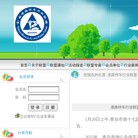
首页
关于联盟
联盟通知
活动报道
联盟专家
会员单位
行业新
您现在的位置:
道路停车行业联盟
会员登录
会员名:
密 码:
道路停车行业联盟202
忘记密码?点这里重设
1月20日上午,青岛市第十七
告。
分类导航
2025年，青岛新增公共停车泊