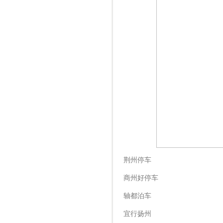
荆州停车
商州好停车
轴都泊车
宜行扬州