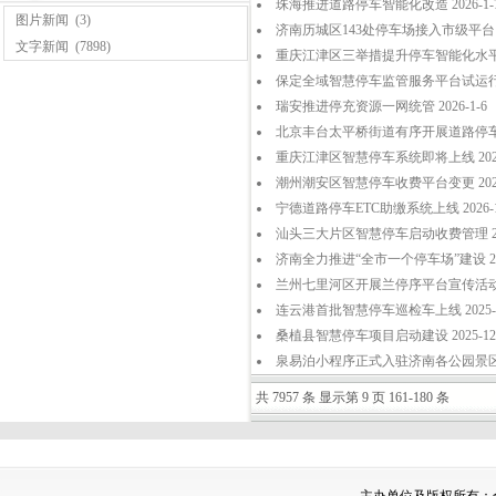
珠海推进道路停车智能化改造 2026-1-
图片新闻
(3)
济南历城区143处停车场接入市级平台 20
文字新闻
(7898)
重庆江津区三举措提升停车智能化水平 20
保定全域智慧停车监管服务平台试运行 20
瑞安推进停充资源一网统管 2026-1-6
北京丰台太平桥街道有序开展道路停车居住
重庆江津区智慧停车系统即将上线 2026-
潮州潮安区智慧停车收费平台变更 2026-
宁德道路停车ETC助缴系统上线 2026-1
汕头三大片区智慧停车启动收费管理 2025
济南全力推进“全市一个停车场”建设 2025
兰州七里河区开展兰停序平台宣传活动 202
连云港首批智慧停车巡检车上线 2025-1
桑植县智慧停车项目启动建设 2025-12-
泉易泊小程序正式入驻济南各公园景区 202
共 7957 条 显示第 9 页 161-180 条