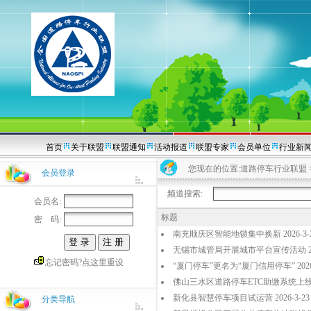
首页
关于联盟
联盟通知
活动报道
联盟专家
会员单位
行业新
您现在的位置:
道路停车行业联盟
会员登录
频道搜索:
会员名:
标题
密 码:
南充顺庆区智能地锁集中换新 2026-3-
无锡市城管局开展城市平台宣传活动 2026
忘记密码?点这里重设
“厦门停车”更名为“厦门信用停车” 2026-
佛山三水区道路停车ETC助缴系统上线 20
新化县智慧停车项目试运营 2026-3-23
分类导航