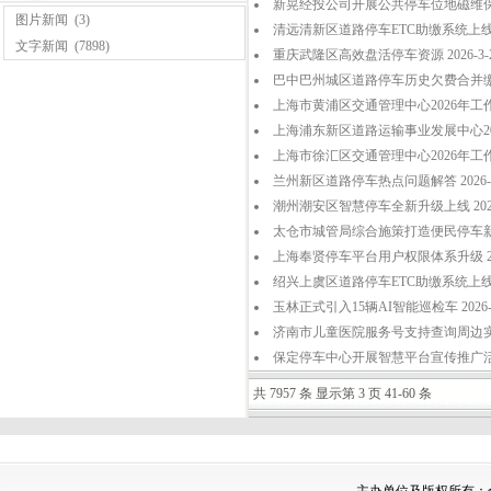
新晃经投公司开展公共停车位地磁维保行动 
图片新闻
(3)
清远清新区道路停车ETC助缴系统上线 20
文字新闻
(7898)
重庆武隆区高效盘活停车资源 2026-3-
巴中巴州城区道路停车历史欠费合并缴费 2
上海市黄浦区交通管理中心2026年工作计划
上海浦东新区道路运输事业发展中心2026
上海市徐汇区交通管理中心2026年工作计划
兰州新区道路停车热点问题解答 2026-3
潮州潮安区智慧停车全新升级上线 2026-
太仓市城管局综合施策打造便民停车新体验 
上海奉贤停车平台用户权限体系升级 2026
绍兴上虞区道路停车ETC助缴系统上线 20
玉林正式引入15辆AI智能巡检车 2026-3
济南市儿童医院服务号支持查询周边实时车位
保定停车中心开展智慧平台宣传推广活动 2
共 7957 条 显示第 3 页 41-60 条